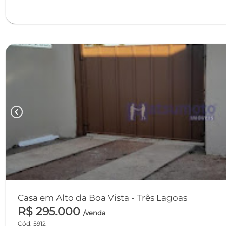
chevron_left
Casa em Alto da Boa Vista - Três Lagoas
R$ 295.000
/venda
Cód: 5912