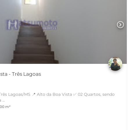
chevron_right
Casa em Alto da Boa Vista - Três Lagoas
 Boa Vista ✅ 02 Quartos, sendo
 Sala ...
100 m²