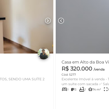
chevron_right
chevron_left
R$ 320.000
/venda
Cód: 5277
Excelente Imóvel à venda - Três Lagoas/MS 📍 Alto da
um suíte com sacada ✅
bed
bathtub
other_houses
fullscreen
1
3
1
74 m²