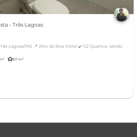
Casa em Alto da Boa Vista - Três Lagoas
Boa Vista! ✔️ 02 Quartos, sendo
other_houses
m²
67 m²