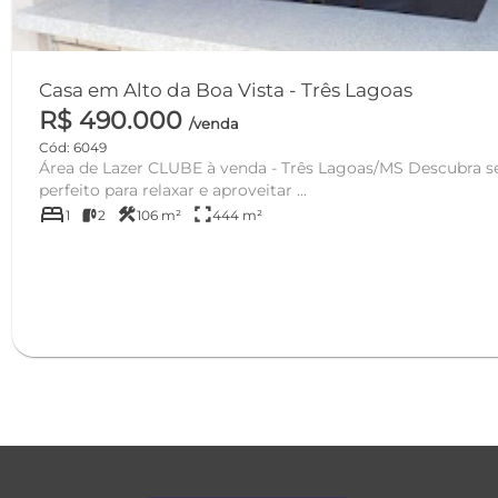
Casa em Alto da Boa Vista - Três Lagoas
R$ 490.000
/venda
Cód: 6049
Área de Lazer CLUBE à venda - Três Lagoas/MS Descubra seu refúgio particular,
perfeito para relaxar e aproveitar ...
bed
construction
fullscreen
1
2
106 m²
444 m²