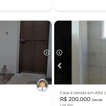
chevron_right
chevron_left
Casa à Venda em Alto da
R$ 200.000
/venda
Cód: 6321