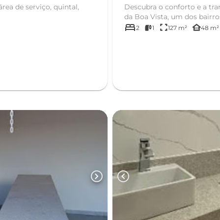
quarto, sala, cozinha Wc Social, área de serviço, quintal,
Descubra o conforto e a tr
da Boa Vista, um dos bairros
bed
fullscreen
other_houses
2
1
127 m²
48 m²
chevron_right
chevron_left