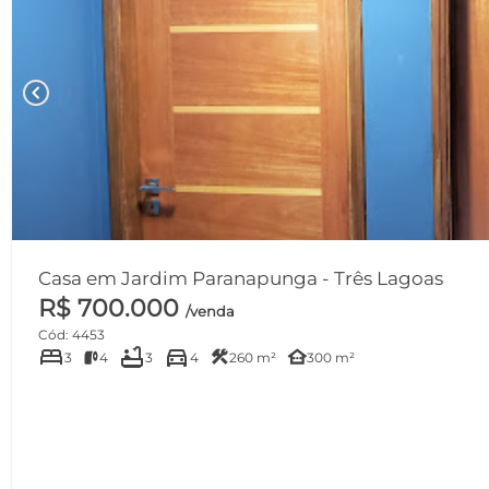
chevron_left
Casa em Jardim Paranapunga - Três Lagoas
R$ 700.000
/venda
Cód: 4453
bed
bathtub
directions_car
construction
other_houses
3
4
3
4
260 m²
300 m²