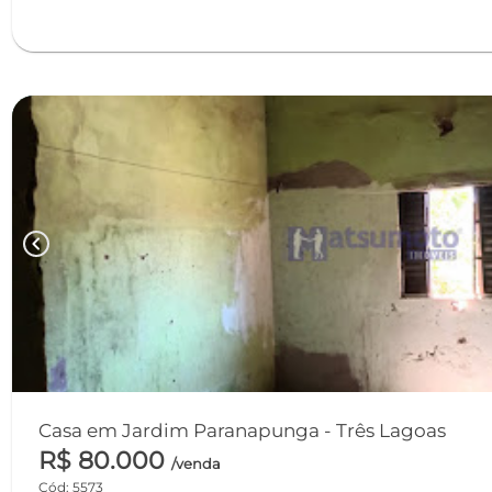
chevron_left
Casa em Jardim Paranapunga - Três Lagoas
R$ 80.000
/venda
Cód: 5573