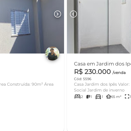
chevron_right
chevron_left
R$ 230.000
/venda
Cód: 5596
Casa Jardim dos Ipês Valor: R$230.000,00 2 Quartos Cozinha/Copa Sala Banheiro
Social Jardim de inverno
bed
directions_car
other_houses
fullscreen
2
1
1
65 m²