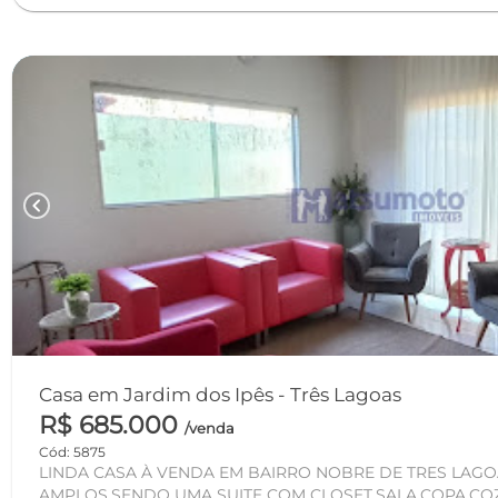
chevron_left
Casa em Jardim dos Ipês - Três Lagoas
R$ 685.000
/venda
Cód: 5875
LINDA CASA À VENDA EM BAIRRO NOBRE DE TRES LAGOAS-MS COM 3 QUARTOS
AMPLOS,SENDO UMA SUITE COM CLOSET,SALA,COPA,COZI