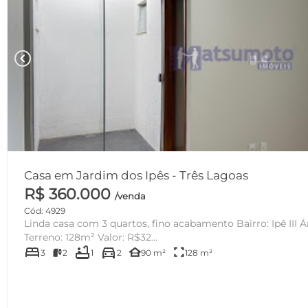
chevron_left
Casa em Jardim dos Ipês - Três Lagoas
R$ 360.000
/venda
Cód: 4929
Linda casa com 3 quartos, fino acabamento Bairro: Ipê III Área Construída: 90m² Área
Terreno: 128m² Valor: R$32...
bed
bathtub
directions_car
other_houses
fullscreen
3
2
1
2
90 m²
128 m²