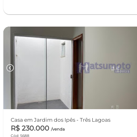
chevron_left
Casa em Jardim dos Ipês - Três Lagoas
R$ 230.000
/venda
Cód: 5688