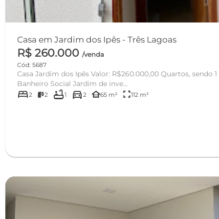
Casa em Jardim dos Ipês - Três Lagoas
R$ 260.000
/venda
Cód: 5687
Casa Jardim dos Ipês Valor: R$260.000,00 Quartos, sendo 1 suíte Cozinha/Copa Sala
Banheiro Social Jardim de inve...
bed
bathtub
directions_car
other_houses
fullscreen
2
2
1
2
65 m²
112 m²