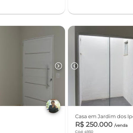
chevron_right
chevron_left
R$ 250.000
/venda
Cód: 4930