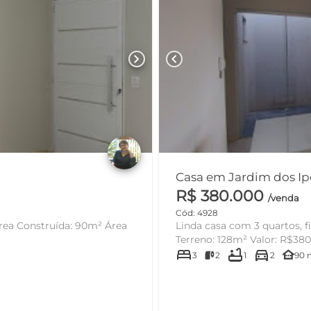
chevron_right
chevron_left
R$ 380.000
/venda
Cód: 4928
Linda casa com 3 quartos, fino acabamento Bairro: Ip
Terreno: 128m² Valor: R$3
bed
bathtub
directions_car
other_houses
3
2
1
2
90 