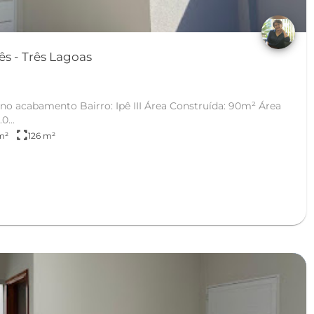
Casa em Jardim dos Ipês - Três Lagoas
ê III Área Construída: 90m² Área
40.0...
fullscreen
m²
126 m²