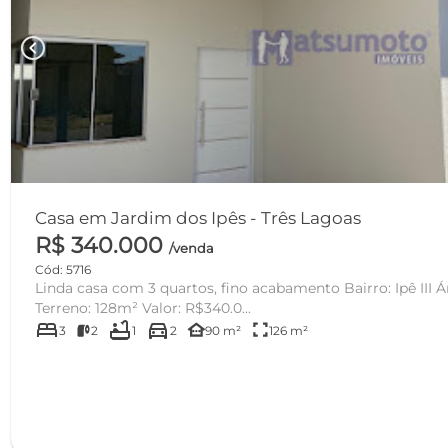
chevron_left
Casa em Jardim dos Ipês - Três Lagoas
R$ 340.000
/venda
Cód: 5716
Linda casa com 3 quartos, fino acabamento Bairro: Ipê III Área Construída: 90m² Área
Terreno: 128m² Valor: R$340.0...
bed
bathtub
directions_car
other_houses
fullscreen
3
2
1
2
90 m²
126 m²