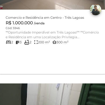
Comercio e Residência em Centro - Três Lagoas
R$ 1.000.000
/venda
Cód: 5946
**Oportunidade Imperdível em Três Lagoas!** **Comércio
e Residência em uma Localização Privilegia...
bed
bathtub
fullscreen
other_houses
2
3
2
200 m²
300 m²