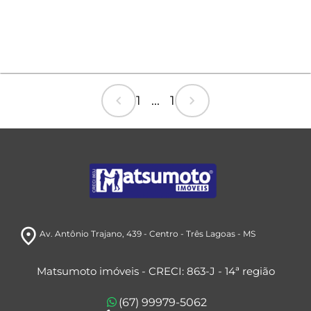
chevron_left
chevron_right
1 ... 1
room
Av. Antônio Trajano, 439
- Centro
- Três Lagoas
- MS
Matsumoto imóveis - CRECI: 863-J - 14ª região
(67) 99979-5062