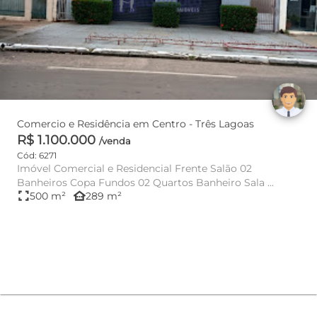
Comercio e Residência em Centro - Três Lagoas
R$ 1.100.000
/venda
Cód: 6271
Imóvel Comercial e Residencial Frente Salão 02
Banheiros Copa Fundos 02 Quartos Banheiro Sala ...
fullscreen
other_houses
500 m²
289 m²