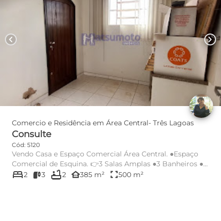
chevron_left
chevron_right
Comercio e Residência em Área Central- Três Lagoas
Consulte
Cód: 5120
Vendo Casa e Espaço Comercial Área Central. ●Espaço
Comercial de Esquina. 👉3 Salas Amplas ●3 Banheiros ●1
bed
bathtub
Lavanderi...
other_houses
fullscreen
2
3
2
385 m²
500 m²