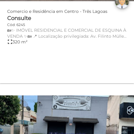
Comercio e Residência em Centro - Três Lagoas
Consulte
Cód: 6245
🏡✨ IMÓVEL RESIDENCIAL E COMERCIAL DE ESQUINA À
VENDA ✨🏡 📍 Localização privilegiada: Av. Filinto Müller
fullscreen
320 m²
– Cen...