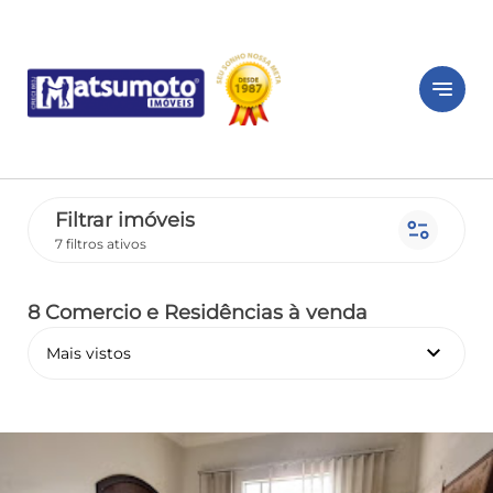
notes
Filtrar imóveis
page_info
7 filtros ativos
8 Comercio e Residências
à venda
keyboard_arrow_down
Mais vistos