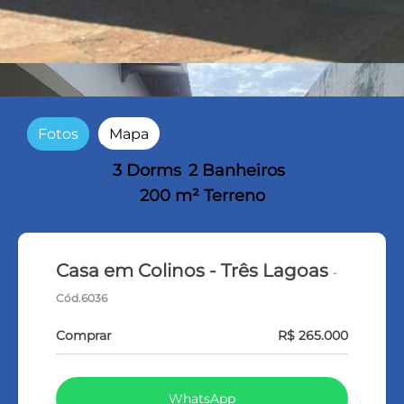
Fotos
Mapa
3 Dorms
2 Banheiros
200 m² Terreno
Casa em Colinos - Três Lagoas
-
Cód.6036
Comprar
R$ 265.000
WhatsApp