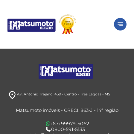
close
Peça seu
imóvel
notes
Está com dificuldade ou sem tempo?
Preencha o formulário abaixo e iremos
buscar imóveis de acordo com o seu perfil.
room
Av. Antônio Trajano, 439
- Centro
- Três Lagoas
- MS
Matsumoto imóveis - CRECI: 863-J - 14ª região
(67) 99979-5062
0800-591-5133