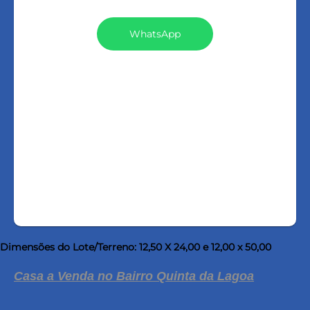
IMÓVEIS (116)
WhatsApp
LIGAR
FALE COM O
CORRETOR
AGENDAR UMA VISITA
Dimensões do Lote/Terreno: 12,50 X 24,00 e 12,00 x 50,00
Casa a Venda no Bairro Quinta da Lagoa