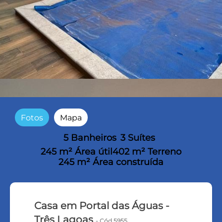
Fotos
Mapa
5 Banheiros
3 Suítes
245 m² Área útil
402 m² Terreno
245 m² Área construída
Casa em Portal das Águas -
Três Lagoas
- Cód.5955